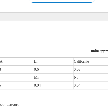
----------------------------------------------------------------------
é : pp
 A
Li
Californie
8
0.6
0.03
Mn
Ni
5
0.04
0.04
ue: Luverre