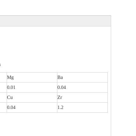
m
Mg
Ba
0.01
0.04
Cu
Zr
0.04
1.2