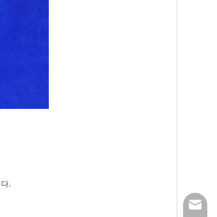
다.
nick@luv