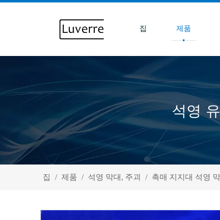
집
제품
석영 유
집
/
제품
/
석영 막대, 주괴
/
촉매 지지대 석영 