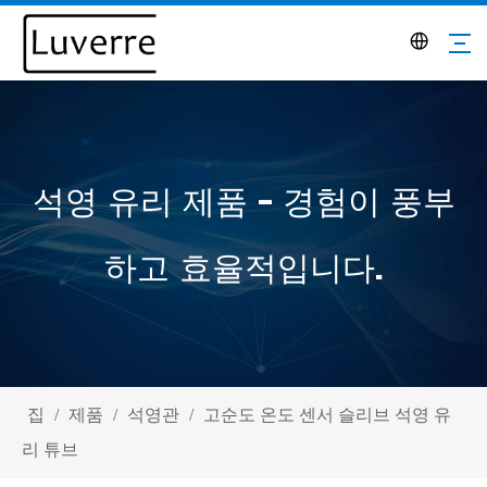
석영 유리 제품 - 경험이 풍부
하고 효율적입니다.
집
/
제품
/
석영관
/
고순도 온도 센서 슬리브 석영 유
리 튜브