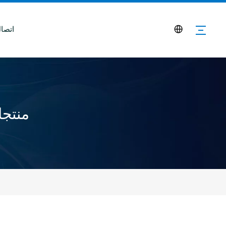
اتصا
منتجا