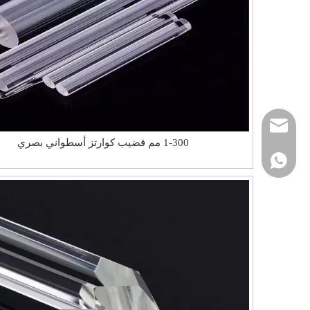
nick@luverrequartz
1-300 مم قضيب كوارتز أسطواني بصري
86- 13961398430