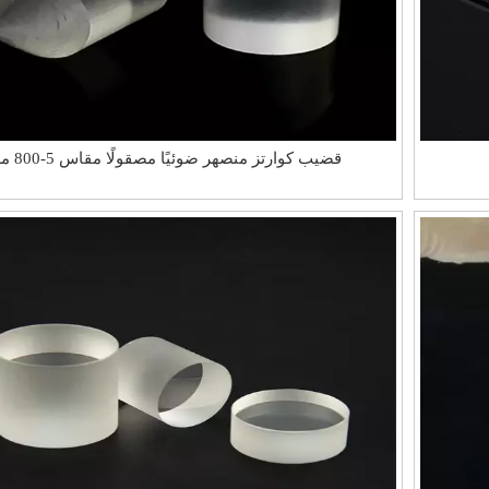
قضيب كوارتز منصهر ضوئيًا مصقولًا مقاس 5-800 مم