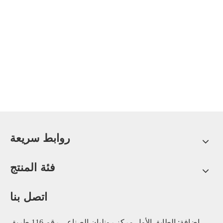
روابط سريعة
فئة المنتج
اتصل بنا
إضافة: الطابق الأول مركز رونليان الصناعي رقم 116 طريق