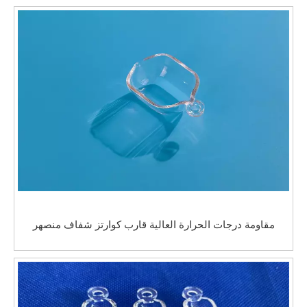
مقاومة درجات الحرارة العالية قارب كوارتز شفاف منصهر