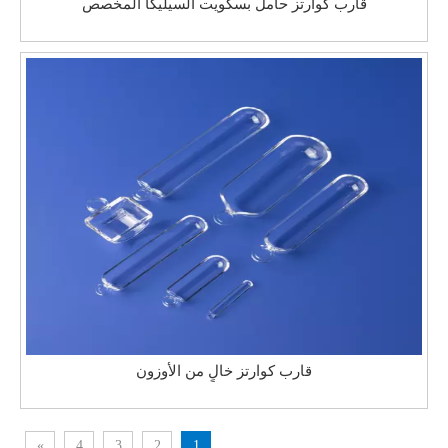
قارب كوارتز حامل بسكويت السيليكا المخصص
قارب كوارتز خالٍ من الأوزون
»
4
3
2
1