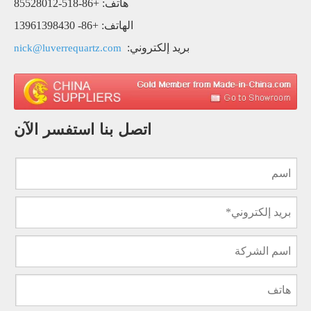
هاتف: +86-518-85528012
الهاتف: +86- 13961398430
بريد إلكتروني:
nick@luverrequartz.com
اتصل بنا استفسر الآن