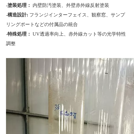
-塗装処理：
内壁防汚塗装、外壁赤外線反射塗装
-
構造設計:
フランジインターフェイス、観察窓、サンプ
リングポートなどの付属品の統合
-
特殊処理：
UV透過率向上、赤外線カット等の光学特性
調整