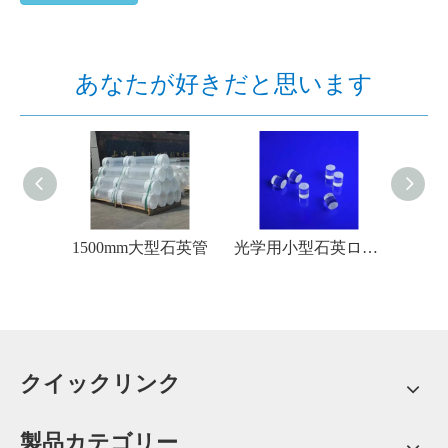
あなたが好きだと思います
型石英管
光学用小型石英ロッドの切断
1-50mm高純度真空封入石英管
クイックリンク
製品カテゴリー