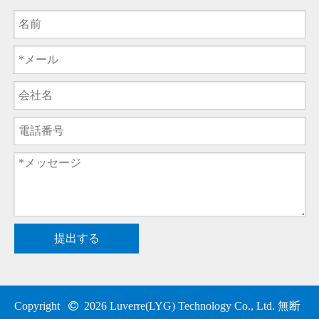
提出する
Copyright

2026
Luverre(LYG) Technology Co., Ltd. 無断