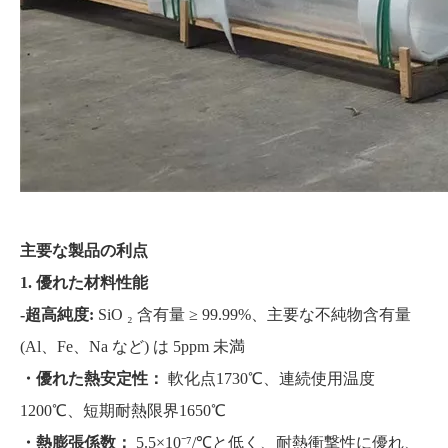
主要な製品の利点
1. 優れた材料性能
-超高純度:
SiO ₂ 含有量 ≥ 99.99%、主要な不純物含有量
(Al、Fe、Na など) は 5ppm 未満
・優れた熱安定性：
軟化点1730℃、連続使用温度
1200℃、短期耐熱限界1650℃
・熱膨張係数：
5.5×10⁻⁷/℃と低く、耐熱衝撃性に優れ、