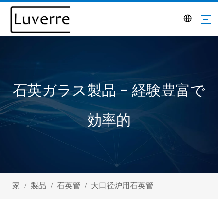
石英ガラス製品 - 経験豊富で
効率的
家
/
製品
/
石英管
/
大口径炉用石英管