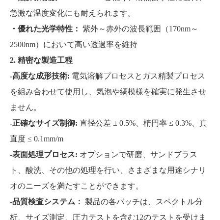
急激な温度変化にも耐えられます。
・優れた光学特性：
紫外～赤外の波長範囲（170nm～
2500nm）において高い透過率を維持
2. 精密な製造工程
-高度な成形技術:
電気溶解プロセスとガス精製プロセス
を組み合わせて使用​​し、気泡や縞模様を確実に発生させ
ません。
-正確なサイズ制御:
直径公差 ± 0.5%、楕円率 ≤ 0.3%、真
直度 ≤ 0.1mm/m
-表面処理プロセス:
オプションで研磨、サンドブラス
ト、酸洗、その他の処理を行い、さまざまな用途シナリ
オのニーズを満たすことができます。
-品質検査システム：
製品の各バッチは、スペクトル分
析、サイズ測定、圧力テストを含む12のテストを受けま